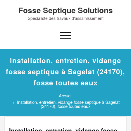
Skip
Fosse Septique Solutions
to
content
Spécialiste des travaux d'assainissement
Afficher/masquer
la
navigation
Installation, entretien, vidange
fosse septique à Sagelat (24170),
fosse toutes eaux
Accueil
Installation, entretien, vidange fosse septique à Sagelat
(24170), fosse toutes eaux
Installation, entretien, vidange fosse