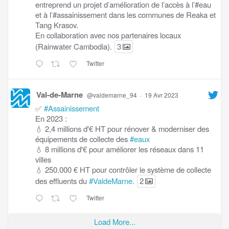
entreprend un projet d’amélioration de l’accès à l’#eau
et à l’#assainissement dans les communes de Reaka et
Tang Krasov.
En collaboration avec nos partenaires locaux
(Rainwater Cambodia).
3
Twitter
Val-de-Marne
@valdemarne_94
·
19 Avr 2023
✅
#Assainissement
En 2023 :
💧 2,4 millions d'€ HT pour rénover & moderniser des
équipements de collecte des
#eaux
💧 8 millions d'€ pour améliorer les réseaux dans 11
villes
💧 250.000 € HT pour contrôler le système de collecte
des effluents du
#ValdeMarne
.
2
Twitter
Load More...