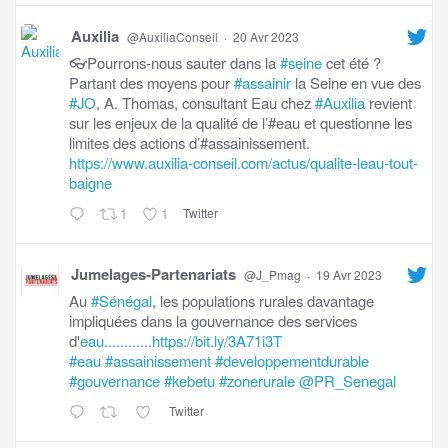
Auxilia
@AuxiliaConseil
·
20 Avr 2023
👓Pourrons-nous sauter dans la
#seine
cet été ?
Partant des moyens pour
#assainir
la Seine en vue des
#JO
, A. Thomas, consultant Eau chez
#Auxilia
revient
sur les enjeux de la qualité de l’#eau et questionne les
limites des actions d’#assainissement.
https://www.auxilia-conseil.com/actus/qualite-leau-tout-
baigne
1
1
Twitter
Jumelages-Partenariats
@J_Pmag
·
19 Avr 2023
Au
#Sénégal
, les populations rurales davantage
impliquées dans la gouvernance des services
d'
eau............https://bit.ly/3A71i3T
#eau
#assainissement
#developpementdurable
#gouvernance
#kebetu
#zonerurale
@PR_Senegal
Twitter