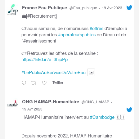
France Eau Publique
@Eau_publique
·
19 Avr 2023
💼[#Recrutement]
Chaque semaine, de nombreuses
#offres
d'#emploi à
pourvoir parmi les
#opérateurspublics
de l'#eau et de
l'#assainissement !
👉Retrouvez les offres de la semaine :
https://lnkd.in/e_3hipPp
#LePublicAuServiceDeVotreEau
Twitter
ONG HAMAP-Humanitaire
@ONG_HAMAP
·
19 Avr 2023
HAMAP-Humanitaire intervient au
#Cambodge
🇰🇭
!
Depuis novembre 2022, HAMAP-Humanitaire