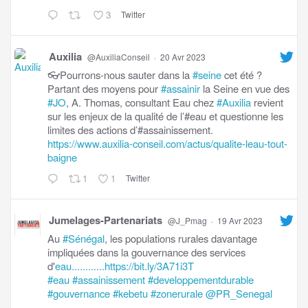
3
Twitter
Auxilia
@AuxiliaConseil
·
20 Avr 2023
👓Pourrons-nous sauter dans la
#seine
cet été ?
Partant des moyens pour
#assainir
la Seine en vue des
#JO
, A. Thomas, consultant Eau chez
#Auxilia
revient
sur les enjeux de la qualité de l’#eau et questionne les
limites des actions d’#assainissement.
https://www.auxilia-conseil.com/actus/qualite-leau-tout-
baigne
1
1
Twitter
Jumelages-Partenariats
@J_Pmag
·
19 Avr 2023
Au
#Sénégal
, les populations rurales davantage
impliquées dans la gouvernance des services
d'
eau............https://bit.ly/3A71i3T
#eau
#assainissement
#developpementdurable
#gouvernance
#kebetu
#zonerurale
@PR_Senegal