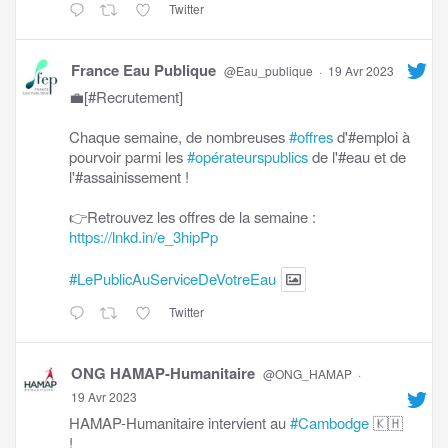
Twitter
France Eau Publique
@Eau_publique
·
19 Avr 2023
💼[#Recrutement]
Chaque semaine, de nombreuses
#offres
d'#emploi à
pourvoir parmi les
#opérateurspublics
de l'#eau et de
l'#assainissement !
👉Retrouvez les offres de la semaine :
https://lnkd.in/e_3hipPp
#LePublicAuServiceDeVotreEau
Twitter
ONG HAMAP-Humanitaire
@ONG_HAMAP
·
19 Avr 2023
HAMAP-Humanitaire intervient au
#Cambodge
🇰🇭
!