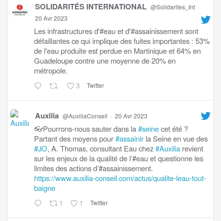
SOLIDARITÉS INTERNATIONAL
@Solidarites_Int
·
20 Avr 2023
Les infrastructures d'#eau et d'#assainissement sont
défaillantes ce qui implique des fuites importantes : 53%
de l'eau produite est perdue en Martinique et 64% en
Guadeloupe contre une moyenne de 20% en
métropole.
3
Twitter
Auxilia
@AuxiliaConseil
·
20 Avr 2023
👓Pourrons-nous sauter dans la
#seine
cet été ?
Partant des moyens pour
#assainir
la Seine en vue des
#JO
, A. Thomas, consultant Eau chez
#Auxilia
revient
sur les enjeux de la qualité de l’#eau et questionne les
limites des actions d’#assainissement.
https://www.auxilia-conseil.com/actus/qualite-leau-tout-
baigne
1
1
Twitter