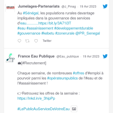
Jumelages-Partenariats
@J_Pmag
·
19 Avr 2023
Au
#Sénégal
, les populations rurales davantage
impliquées dans la gouvernance des services
d'
eau............https://bit.ly/3A71i3T
#eau
#assainissement
#developpementdurable
#gouvernance
#kebetu
#zonerurale
@PR_Senegal
Twitter
France Eau Publique
@Eau_publique
·
19 Avr 2023
💼[#Recrutement]
Chaque semaine, de nombreuses
#offres
d'#emploi à
pourvoir parmi les
#opérateurspublics
de l'#eau et de
l'#assainissement !
👉Retrouvez les offres de la semaine :
https://lnkd.in/e_3hipPp
#LePublicAuServiceDeVotreEau