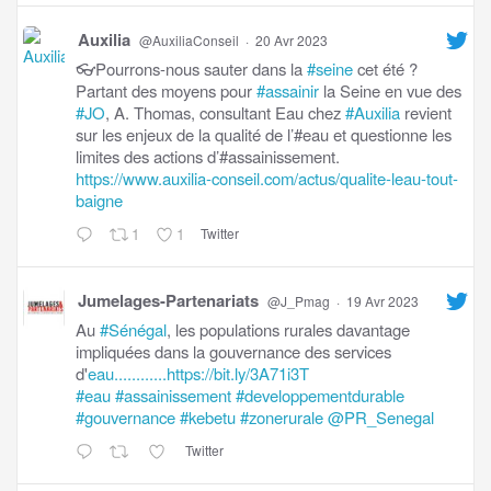
Auxilia
@AuxiliaConseil
·
20 Avr 2023
👓Pourrons-nous sauter dans la
#seine
cet été ?
Partant des moyens pour
#assainir
la Seine en vue des
#JO
, A. Thomas, consultant Eau chez
#Auxilia
revient
sur les enjeux de la qualité de l’#eau et questionne les
limites des actions d’#assainissement.
https://www.auxilia-conseil.com/actus/qualite-leau-tout-
baigne
1
1
Twitter
Jumelages-Partenariats
@J_Pmag
·
19 Avr 2023
Au
#Sénégal
, les populations rurales davantage
impliquées dans la gouvernance des services
d'
eau............https://bit.ly/3A71i3T
#eau
#assainissement
#developpementdurable
#gouvernance
#kebetu
#zonerurale
@PR_Senegal
Twitter