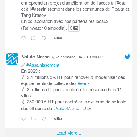
entreprend un projet d’amélioration de l’accès à l’#eau
et à l’#assainissement dans les communes de Reaka et
Tang Krasov.
En collaboration avec nos partenaires locaux
(Rainwater Cambodia).
3
Twitter
Val-de-Marne
@valdemarne_94
·
19 Avr 2023
✅
#Assainissement
En 2023 :
💧 2,4 millions d'€ HT pour rénover & moderniser des
équipements de collecte des
#eaux
💧 8 millions d'€ pour améliorer les réseaux dans 11
villes
💧 250.000 € HT pour contrôler le système de collecte
des effluents du
#ValdeMarne
.
2
Twitter
Load More...