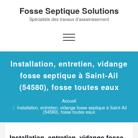
Skip
Fosse Septique Solutions
to
content
Spécialiste des travaux d'assainissement
Afficher/masquer
la
navigation
Installation, entretien, vidange
fosse septique à Saint-Ail
(54580), fosse toutes eaux
Accueil
Installation, entretien, vidange fosse septique à Saint-Ail
(54580), fosse toutes eaux
Installation, entretien, vidange fosse