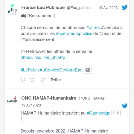
France Eau Publique
@Eau_publique
·
19 Avr 2023
💼[#Recrutement]
Chaque semaine, de nombreuses
#offres
d'#emploi à
pourvoir parmi les
#opérateurspublics
de l'#eau et de
l'#assainissement !
👉Retrouvez les offres de la semaine :
https://lnkd.in/e_3hipPp
#LePublicAuServiceDeVotreEau
Twitter
ONG HAMAP-Humanitaire
@ONG_HAMAP
·
19 Avr 2023
HAMAP-Humanitaire intervient au
#Cambodge
🇰🇭
!
Depuis novembre 2022, HAMAP-Humanitaire