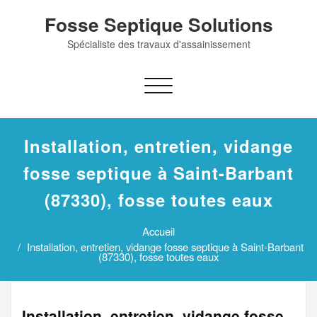
Skip
Fosse Septique Solutions
to
content
Spécialiste des travaux d'assainissement
Afficher/masquer
la
navigation
Installation, entretien, vidange
fosse septique à Saint-Barbant
(87330), fosse toutes eaux
Accueil
Installation, entretien, vidange fosse septique à Saint-Barbant
(87330), fosse toutes eaux
Installation, entretien, vidange fosse