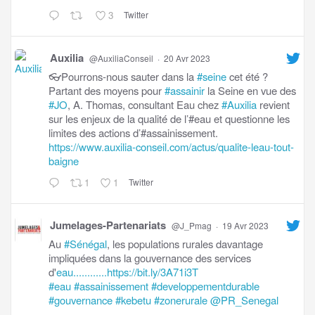
3
Twitter
Auxilia
@AuxiliaConseil
·
20 Avr 2023
👓Pourrons-nous sauter dans la
#seine
cet été ?
Partant des moyens pour
#assainir
la Seine en vue des
#JO
, A. Thomas, consultant Eau chez
#Auxilia
revient
sur les enjeux de la qualité de l’#eau et questionne les
limites des actions d’#assainissement.
https://www.auxilia-conseil.com/actus/qualite-leau-tout-
baigne
1
1
Twitter
Jumelages-Partenariats
@J_Pmag
·
19 Avr 2023
Au
#Sénégal
, les populations rurales davantage
impliquées dans la gouvernance des services
d'
eau............https://bit.ly/3A71i3T
#eau
#assainissement
#developpementdurable
#gouvernance
#kebetu
#zonerurale
@PR_Senegal