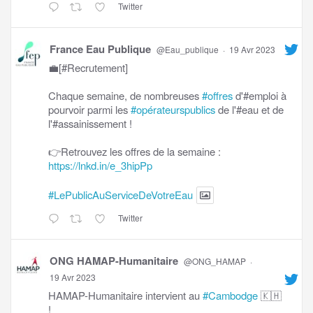
Twitter
France Eau Publique
@Eau_publique
·
19 Avr 2023
💼[#Recrutement]
Chaque semaine, de nombreuses
#offres
d'#emploi à
pourvoir parmi les
#opérateurspublics
de l'#eau et de
l'#assainissement !
👉Retrouvez les offres de la semaine :
https://lnkd.in/e_3hipPp
#LePublicAuServiceDeVotreEau
Twitter
ONG HAMAP-Humanitaire
@ONG_HAMAP
·
19 Avr 2023
HAMAP-Humanitaire intervient au
#Cambodge
🇰🇭
!