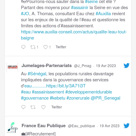
👓Pourrons-nous sauter dans la
#seine
cet été ?
Partant des moyens pour
#assainir
la Seine en vue des
#JO
, A. Thomas, consultant Eau chez
#Auxilia
revient
sur les enjeux de la qualité de l’#eau et questionne les
limites des actions d’#assainissement.
https://www.auxilia-conseil.com/actus/qualite-leau-tout-
baigne
1
1
Twitter
Jumelages-Partenariats
@J_Pmag
·
19 Avr 2023
Au
#Sénégal
, les populations rurales davantage
impliquées dans la gouvernance des services
d'
eau............https://bit.ly/3A71i3T
#eau
#assainissement
#developpementdurable
#gouvernance
#kebetu
#zonerurale
@PR_Senegal
Twitter
France Eau Publique
@Eau_publique
·
19 Avr 2023
💼[#Recrutement]