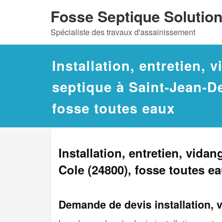
Skip
Fosse Septique Solutio
to
Spécialiste des travaux d'assainissement
content
Installation, entretien, 
septique à Saint-Jean-De
fosse toutes eaux
Installation, entretien, vida
Cole (24800), fosse toutes e
Demande de devis installation, 