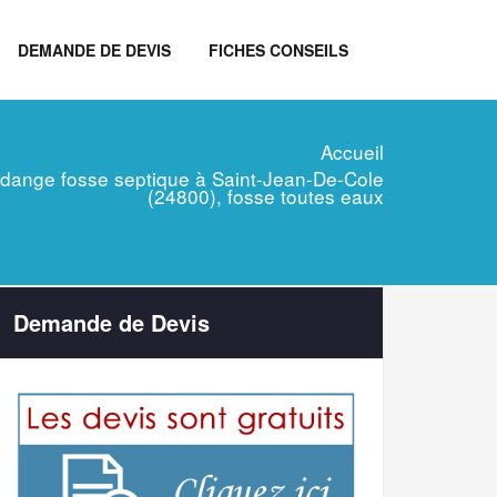
DEMANDE DE DEVIS
FICHES CONSEILS
Accueil
 vidange fosse septique à Saint-Jean-De-Cole
(24800), fosse toutes eaux
Demande de Devis