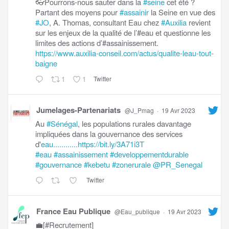
👓Pourrons-nous sauter dans la
#seine
cet été ?
Partant des moyens pour
#assainir
la Seine en vue des
#JO
, A. Thomas, consultant Eau chez
#Auxilia
revient
sur les enjeux de la qualité de l’#eau et questionne les
limites des actions d’#assainissement.
https://www.auxilia-conseil.com/actus/qualite-leau-tout-
baigne
1
1
Twitter
Jumelages-Partenariats
@J_Pmag
·
19 Avr 2023
Au
#Sénégal
, les populations rurales davantage
impliquées dans la gouvernance des services
d'
eau............https://bit.ly/3A71i3T
#eau
#assainissement
#developpementdurable
#gouvernance
#kebetu
#zonerurale
@PR_Senegal
Twitter
France Eau Publique
@Eau_publique
·
19 Avr 2023
💼[#Recrutement]