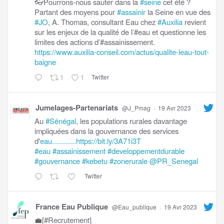
👓Pourrons-nous sauter dans la
#seine
cet été ?
Partant des moyens pour
#assainir
la Seine en vue des
#JO
, A. Thomas, consultant Eau chez
#Auxilia
revient
sur les enjeux de la qualité de l’#eau et questionne les
limites des actions d’#assainissement.
https://www.auxilia-conseil.com/actus/qualite-leau-tout-
baigne
1
1
Twitter
Jumelages-Partenariats
@J_Pmag
·
19 Avr 2023
Au
#Sénégal
, les populations rurales davantage
impliquées dans la gouvernance des services
d'
eau............https://bit.ly/3A71i3T
#eau
#assainissement
#developpementdurable
#gouvernance
#kebetu
#zonerurale
@PR_Senegal
Twitter
France Eau Publique
@Eau_publique
·
19 Avr 2023
💼[#Recrutement]