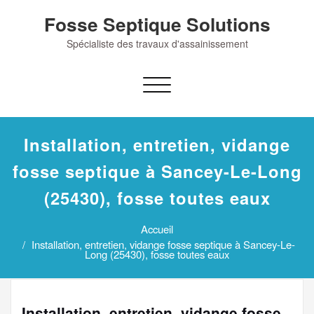
Skip
Fosse Septique Solutions
to
content
Spécialiste des travaux d'assainissement
Afficher/masquer
la
navigation
Installation, entretien, vidange
fosse septique à Sancey-Le-Long
(25430), fosse toutes eaux
Accueil
Installation, entretien, vidange fosse septique à Sancey-Le-
Long (25430), fosse toutes eaux
Installation, entretien, vidange fosse