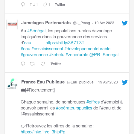
1
1
Twitter
Jumelages-Partenariats
@J_Pmag
·
19 Avr 2023
Au
#Sénégal
, les populations rurales davantage
impliquées dans la gouvernance des services
d'
eau............https://bit.ly/3A71i3T
#eau
#assainissement
#developpementdurable
#gouvernance
#kebetu
#zonerurale
@PR_Senegal
Twitter
France Eau Publique
@Eau_publique
·
19 Avr 2023
💼[#Recrutement]
Chaque semaine, de nombreuses
#offres
d'#emploi à
pourvoir parmi les
#opérateurspublics
de l'#eau et de
l'#assainissement !
👉Retrouvez les offres de la semaine :
https://lnkd.in/e_3hipPp