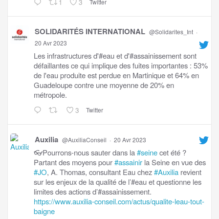
1
3
Twitter
SOLIDARITÉS INTERNATIONAL
@Solidarites_Int
·
20 Avr 2023
Les infrastructures d'#eau et d'#assainissement sont
défaillantes ce qui implique des fuites importantes : 53%
de l'eau produite est perdue en Martinique et 64% en
Guadeloupe contre une moyenne de 20% en
métropole.
3
Twitter
Auxilia
@AuxiliaConseil
·
20 Avr 2023
👓Pourrons-nous sauter dans la
#seine
cet été ?
Partant des moyens pour
#assainir
la Seine en vue des
#JO
, A. Thomas, consultant Eau chez
#Auxilia
revient
sur les enjeux de la qualité de l’#eau et questionne les
limites des actions d’#assainissement.
https://www.auxilia-conseil.com/actus/qualite-leau-tout-
baigne