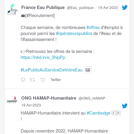
France Eau Publique
@Eau_publique
·
19 Avr 2023
💼[#Recrutement]
Chaque semaine, de nombreuses
#offres
d'#emploi à
pourvoir parmi les
#opérateurspublics
de l'#eau et de
l'#assainissement !
👉Retrouvez les offres de la semaine :
https://lnkd.in/e_3hipPp
#LePublicAuServiceDeVotreEau
Twitter
ONG HAMAP-Humanitaire
@ONG_HAMAP
·
19 Avr 2023
HAMAP-Humanitaire intervient au
#Cambodge
🇰🇭
!
Depuis novembre 2022, HAMAP-Humanitaire