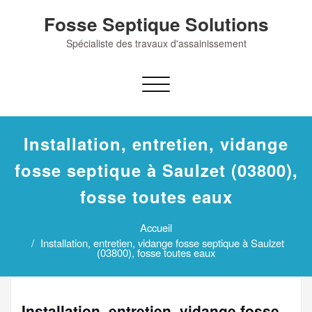
Skip
Fosse Septique Solutions
to
content
Spécialiste des travaux d'assainissement
Afficher/masquer
la
navigation
Installation, entretien, vidange
fosse septique à Saulzet (03800),
fosse toutes eaux
Accueil
Installation, entretien, vidange fosse septique à Saulzet
(03800), fosse toutes eaux
Installation, entretien, vidange fosse