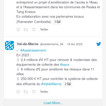
entreprend un projet d’amélioration de l’accès à l’#eau
et à l’#assainissement dans les communes de Reaka et
Tang Krasov.
En collaboration avec nos partenaires locaux
(Rainwater Cambodia).
3
Twitter
Val-de-Marne
@valdemarne_94
·
19 Avr 2023
✅
#Assainissement
En 2023 :
💧 2,4 millions d'€ HT pour rénover & moderniser des
équipements de collecte des
#eaux
💧 8 millions d'€ pour améliorer les réseaux dans 11
villes
💧 250.000 € HT pour contrôler le système de collecte
des effluents du
#ValdeMarne
.
2
Twitter
Load More...