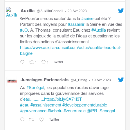
Auxilia
@AuxiliaConseil
·
20 Avr 2023
👓Pourrons-nous sauter dans la
#seine
cet été ?
Partant des moyens pour
#assainir
la Seine en vue des
#JO
, A. Thomas, consultant Eau chez
#Auxilia
revient
sur les enjeux de la qualité de l’#eau et questionne les
limites des actions d’#assainissement.
https://www.auxilia-conseil.com/actus/qualite-leau-tout-
baigne
1
1
Twitter
Jumelages-Partenariats
@J_Pmag
·
19 Avr 2023
Au
#Sénégal
, les populations rurales davantage
impliquées dans la gouvernance des services
d'
eau............https://bit.ly/3A71i3T
#eau
#assainissement
#developpementdurable
#gouvernance
#kebetu
#zonerurale
@PR_Senegal
Twitter