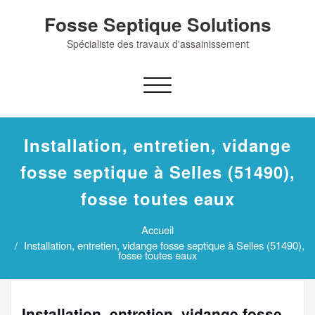
Skip
Fosse Septique Solutions
to
content
Spécialiste des travaux d'assainissement
Afficher/masquer
la
navigation
Installation, entretien, vidange
fosse septique à Selles (51490),
fosse toutes eaux
Accueil
Installation, entretien, vidange fosse septique à Selles (51490),
fosse toutes eaux
Installation, entretien, vidange fosse