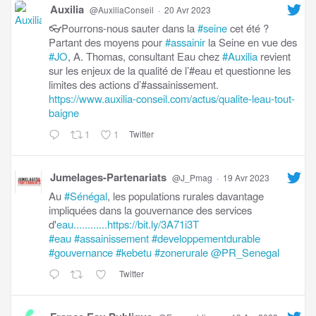
Auxilia
@AuxiliaConseil
·
20 Avr 2023
👓Pourrons-nous sauter dans la
#seine
cet été ?
Partant des moyens pour
#assainir
la Seine en vue des
#JO
, A. Thomas, consultant Eau chez
#Auxilia
revient
sur les enjeux de la qualité de l’#eau et questionne les
limites des actions d’#assainissement.
https://www.auxilia-conseil.com/actus/qualite-leau-tout-
baigne
1
1
Twitter
Jumelages-Partenariats
@J_Pmag
·
19 Avr 2023
Au
#Sénégal
, les populations rurales davantage
impliquées dans la gouvernance des services
d'
eau............https://bit.ly/3A71i3T
#eau
#assainissement
#developpementdurable
#gouvernance
#kebetu
#zonerurale
@PR_Senegal
Twitter