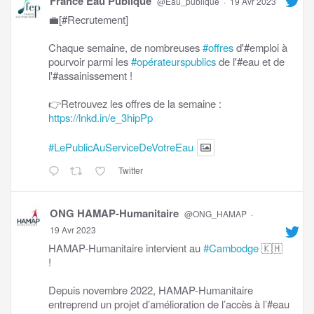
France Eau Publique
@Eau_publique
·
19 Avr 2023
💼[#Recrutement]
Chaque semaine, de nombreuses
#offres
d'#emploi à
pourvoir parmi les
#opérateurspublics
de l'#eau et de
l'#assainissement !
👉Retrouvez les offres de la semaine :
https://lnkd.in/e_3hipPp
#LePublicAuServiceDeVotreEau
Twitter
ONG HAMAP-Humanitaire
@ONG_HAMAP
·
19 Avr 2023
HAMAP-Humanitaire intervient au
#Cambodge
🇰🇭
!
Depuis novembre 2022, HAMAP-Humanitaire
entreprend un projet d’amélioration de l’accès à l’#eau