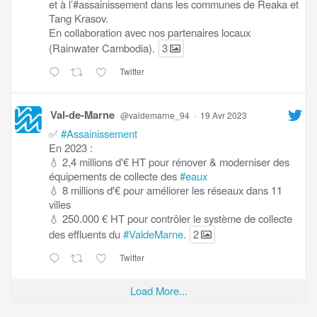
et à l’#assainissement dans les communes de Reaka et
Tang Krasov.
En collaboration avec nos partenaires locaux
(Rainwater Cambodia).
3
Twitter
Val-de-Marne
@valdemarne_94
·
19 Avr 2023
✅
#Assainissement
En 2023 :
💧 2,4 millions d'€ HT pour rénover & moderniser des
équipements de collecte des
#eaux
💧 8 millions d'€ pour améliorer les réseaux dans 11
villes
💧 250.000 € HT pour contrôler le système de collecte
des effluents du
#ValdeMarne
.
2
Twitter
Load More...