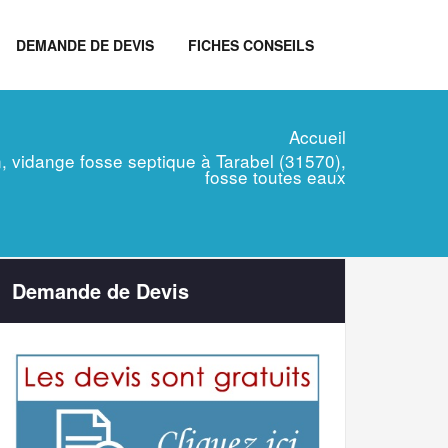
DEMANDE DE DEVIS
FICHES CONSEILS
Accueil
en, vidange fosse septique à Tarabel (31570),
fosse toutes eaux
Demande de Devis