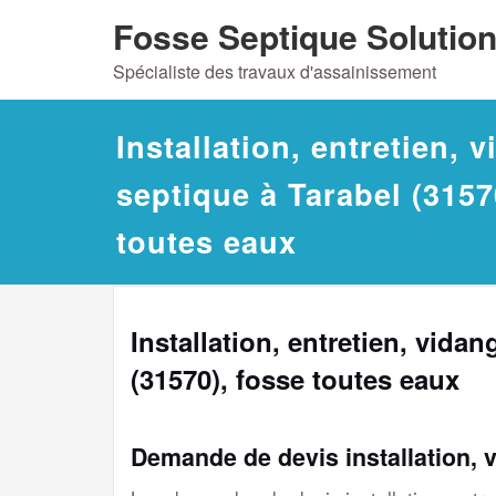
Skip
Fosse Septique Solutio
to
Spécialiste des travaux d'assainissement
content
Installation, entretien, 
septique à Tarabel (3157
toutes eaux
Installation, entretien, vida
(31570), fosse toutes eaux
Demande de devis installation, 