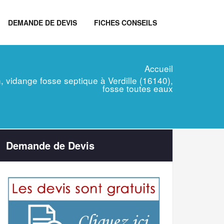
DEMANDE DE DEVIS
FICHES CONSEILS
Accueil
en, vidange fosse septique à Verdille (16140),
fosse toutes eaux
Demande de Devis