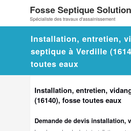
Skip
Fosse Septique Solutio
to
Spécialiste des travaux d'assainissement
content
Installation, entretien, 
septique à Verdille (1614
toutes eaux
Installation, entretien, vidan
(16140), fosse toutes eaux
Demande de devis installation, 