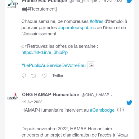
France Eau Publique
@Eau_publique
·
19 Avr 2023
💼[#Recrutement]
Chaque semaine, de nombreuses
#offres
d'#emploi à
pourvoir parmi les
#opérateurspublics
de l'#eau et de
l'#assainissement !
👉Retrouvez les offres de la semaine :
https://lnkd.in/e_3hipPp
#LePublicAuServiceDeVotreEau
Twitter
ONG HAMAP-Humanitaire
@ONG_HAMAP
·
19 Avr 2023
HAMAP-Humanitaire intervient au
#Cambodge
🇰🇭
!
Depuis novembre 2022, HAMAP-Humanitaire
entreprend un projet d’amélioration de l’accès à l’#eau