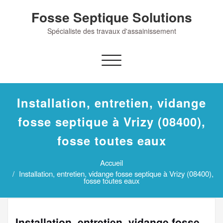
Skip
Fosse Septique Solutions
to
content
Spécialiste des travaux d'assainissement
Afficher/masquer
la
navigation
Installation, entretien, vidange
fosse septique à Vrizy (08400),
fosse toutes eaux
Accueil
Installation, entretien, vidange fosse septique à Vrizy (08400),
fosse toutes eaux
Installation, entretien, vidange fosse