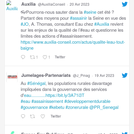
Auxilia
@AuxiliaConseil
·
20 Avr 2023
👓Pourrons-nous sauter dans la
#seine
cet été ?
Partant des moyens pour
#assainir
la Seine en vue des
#JO
, A. Thomas, consultant Eau chez
#Auxilia
revient
sur les enjeux de la qualité de l’#eau et questionne les
limites des actions d’#assainissement.
https://www.auxilia-conseil.com/actus/qualite-leau-tout-
baigne
1
1
Twitter
Jumelages-Partenariats
@J_Pmag
·
19 Avr 2023
Au
#Sénégal
, les populations rurales davantage
impliquées dans la gouvernance des services
d'
eau............https://bit.ly/3A71i3T
#eau
#assainissement
#developpementdurable
#gouvernance
#kebetu
#zonerurale
@PR_Senegal
Twitter