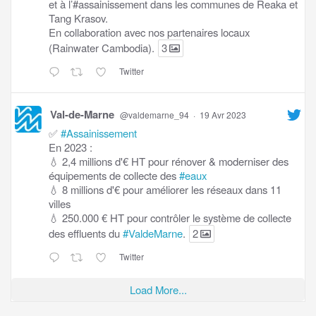
et à l’#assainissement dans les communes de Reaka et
Tang Krasov.
En collaboration avec nos partenaires locaux
(Rainwater Cambodia).
3
Twitter
Val-de-Marne
@valdemarne_94
·
19 Avr 2023
✅
#Assainissement
En 2023 :
💧 2,4 millions d'€ HT pour rénover & moderniser des
équipements de collecte des
#eaux
💧 8 millions d'€ pour améliorer les réseaux dans 11
villes
💧 250.000 € HT pour contrôler le système de collecte
des effluents du
#ValdeMarne
.
2
Twitter
Load More...