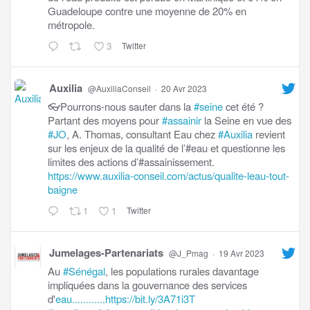
Guadeloupe contre une moyenne de 20% en
métropole.
3
Twitter
Auxilia
@AuxiliaConseil
·
20 Avr 2023
👓Pourrons-nous sauter dans la
#seine
cet été ?
Partant des moyens pour
#assainir
la Seine en vue des
#JO
, A. Thomas, consultant Eau chez
#Auxilia
revient
sur les enjeux de la qualité de l’#eau et questionne les
limites des actions d’#assainissement.
https://www.auxilia-conseil.com/actus/qualite-leau-tout-
baigne
1
1
Twitter
Jumelages-Partenariats
@J_Pmag
·
19 Avr 2023
Au
#Sénégal
, les populations rurales davantage
impliquées dans la gouvernance des services
d'
eau............https://bit.ly/3A71i3T