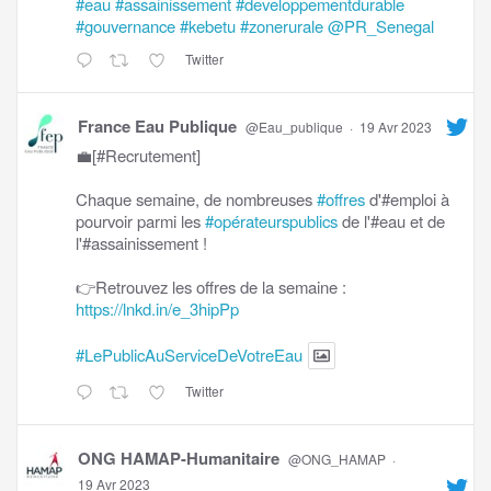
#eau
#assainissement
#developpementdurable
#gouvernance
#kebetu
#zonerurale
@PR_Senegal
Twitter
France Eau Publique
@Eau_publique
·
19 Avr 2023
💼[#Recrutement]
Chaque semaine, de nombreuses
#offres
d'#emploi à
pourvoir parmi les
#opérateurspublics
de l'#eau et de
l'#assainissement !
👉Retrouvez les offres de la semaine :
https://lnkd.in/e_3hipPp
#LePublicAuServiceDeVotreEau
Twitter
ONG HAMAP-Humanitaire
@ONG_HAMAP
·
19 Avr 2023