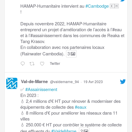
HAMAP-Humanitaire intervient au
#Cambodge
🇰🇭
!
Depuis novembre 2022, HAMAP-Humanitaire
entreprend un projet d’amélioration de l’accès à l’#eau
et à l’#assainissement dans les communes de Reaka et
Tang Krasov.
En collaboration avec nos partenaires locaux
(Rainwater Cambodia).
3
Twitter
Val-de-Marne
@valdemarne_94
·
19 Avr 2023
✅
#Assainissement
En 2023 :
💧 2,4 millions d'€ HT pour rénover & moderniser des
équipements de collecte des
#eaux
💧 8 millions d'€ pour améliorer les réseaux dans 11
villes
💧 250.000 € HT pour contrôler le système de collecte
des effluents du
#ValdeMarne
.
2