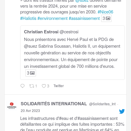
vers la rentrée 2024, pour une mise en service
progressive des ouvrages jusqu'en 2030.
#Nice06
#Haliotis
#environnement
#assainissement
3
Christian Estrosi
@cestrosi
Nous présentons avec Hervé Paul et la PDG de
@suez Sabrina Soussan, Haliotis II, un équipement
nouvelle génération au service de nos objectifs
environnementaux. Un équipement de pointe pour
un investissement global de 700 millions d'euros.
3
1
3
Twitter
SOLIDARITÉS INTERNATIONAL
@Solidarites_Int
·
20 Avr 2023
Les infrastructures d'#eau et d'#assainissement sont
défaillantes ce qui implique des fuites importantes : 53%
de l'eau produite est perdue en Martinique et 64% en