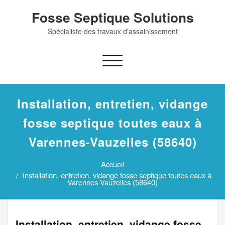
Skip
Fosse Septique Solutions
to
content
Spécialiste des travaux d'assainissement
Afficher/masquer
la
navigation
Installation, entretien, vidange
fosse septique toutes eaux à
Varennes-Vauzelles (58640)
Accueil
Installation, entretien, vidange fosse septique toutes eaux à
Varennes-Vauzelles (58640)
Installation, entretien, vidange fosse